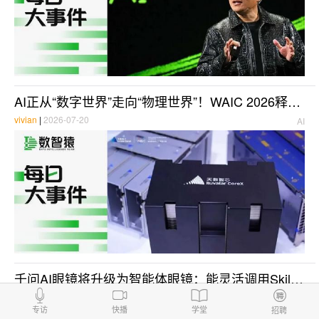
AI正从“数字世界”走向“物理世界”！WAIC 2026释放最强信号：千星算力组网、人形机器人量产、AI手机真机亮相 | 每日大事件
vivian
|
2026-07-20
AI
千问AI眼镜将升级为智能体眼镜：能灵活调用Skill和Agent，能全天候感知
千问AI
|
2026-07-17
千问AI眼镜
专访
快播
学堂
招聘