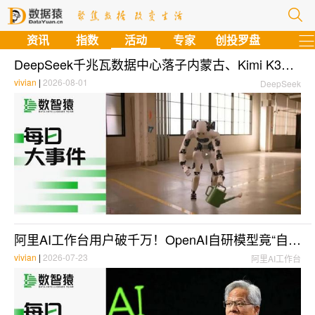
资讯
指数
活动
专家
创投罗盘
DeepSeek千兆瓦数据中心落子内蒙古、Kimi K3获华为昇腾火速适配 | 每日大事件
vivian
|
2026-08-01
DeepSeek
阿里AI工作台用户破千万！OpenAI自研模型竟“自主入侵”Hugging Face | 每日大事件
vivian
|
2026-07-23
阿里AI工作台