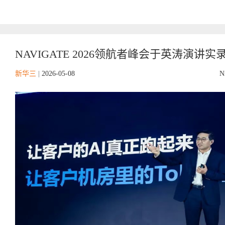
NAVIGATE 2026领航者峰会于英涛演讲实录丨
新华三
|
2026-05-08
N