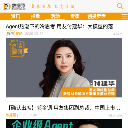
资讯
指数
活动
专家
创投罗盘
Agent热潮下的冷思考 用友付建华：大模型的落地，远没有想象中的快 | 数据猿专访
原创
俊驰
|
2026-05-22
Agent
【确认出席】郭金铜 用友集团副总裁、中国上市公司协会人工智能专业委员会主任丨北京·9月8日
数据猿
|
2025-09-04
确认出席