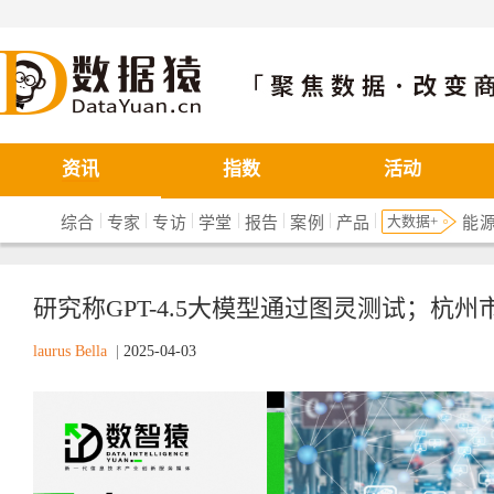
数据猿
资讯
指数
活动
|
|
|
|
|
|
|
大数据+
综合
专家
专访
学堂
报告
案例
产品
能
研究称GPT-4.5大模型通过图灵测试；杭州
laurus Bella
|
2025-04-03