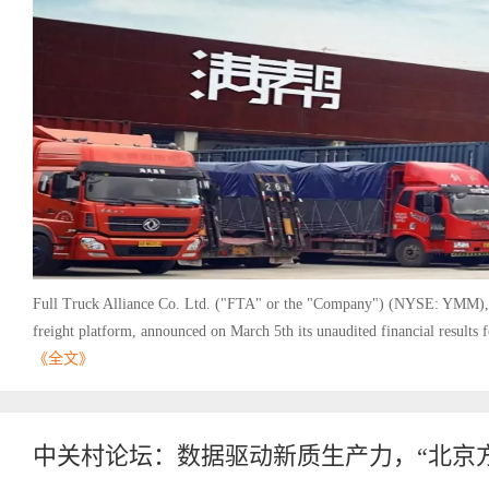
Full Truck Alliance Co. Ltd. ("FTA" or the "Company") (NYSE: YMM), Ch
freight platform, announced on March 5th its unaudited financial results fo
《全文》
中关村论坛：数据驱动新质生产力，“北京