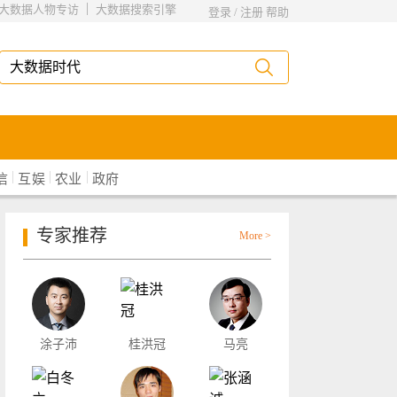
|
大数据人物专访
大数据搜索引擎
登录
/
注册
帮助
|
|
|
信
互娱
农业
政府
专家推荐
More >
涂子沛
桂洪冠
马亮