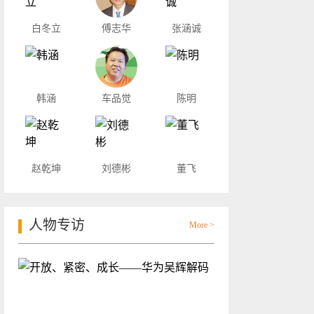
白冬立
傅志华
张涵诚
韩涵
车品觉
陈明
赵乾坤
刘德彬
董飞
人物专访
More >