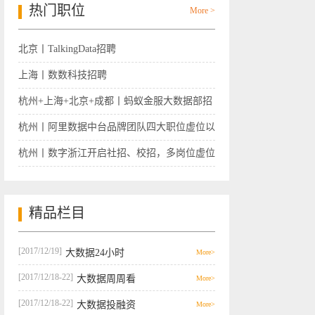
热门职位
More >
北京丨TalkingData招聘
上海丨数数科技招聘
杭州+上海+北京+成都丨蚂蚁金服大数据部招
聘
杭州丨阿里数据中台品牌团队四大职位虚位以
待
杭州丨数字浙江开启社招、校招，多岗位虚位
以待
精品栏目
[2017/12/19]
大数据24小时
More>
[2017/12/18-22]
大数据周周看
More>
[2017/12/18-22]
大数据投融资
More>