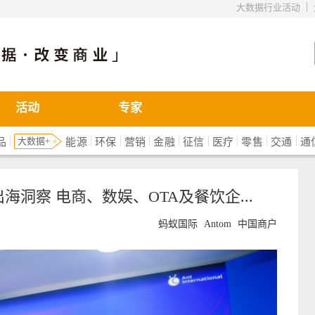
|
大数据行业活动
活动
专家
|
|
|
|
|
|
|
|
|
大数据+
品
能源
环保
营销
金融
征信
医疗
零售
交通
通
海洞察 电商、数娱、OTA及餐饮企...
蚂蚁国际
Antom
中国商户