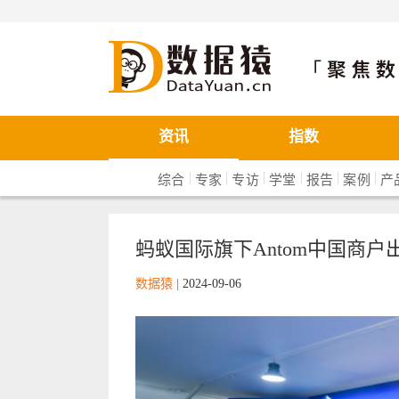
数据猿
资讯
指数
|
|
|
|
|
|
综合
专家
专访
学堂
报告
案例
产
蚂蚁国际旗下Antom中国商户出
数据猿
|
2024-09-06