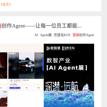
《全文》
销
创作Agent——让每一位员工都能...
AI
Agent展
灵感岛KOS
营销
创作Agent