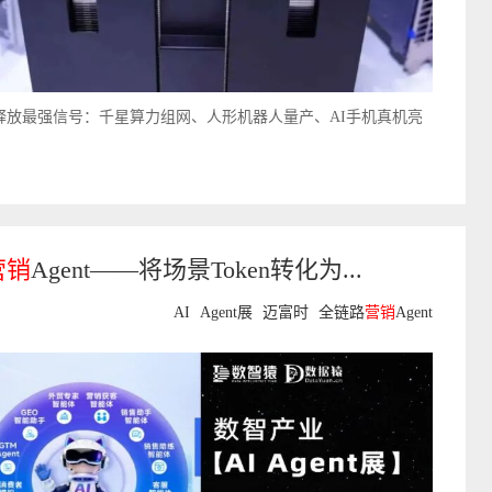
026释放最强信号：千星算力组网、人形机器人量产、AI手机真机亮
营销
Agent——将场景Token转化为...
AI
Agent展
迈富时
全链路
营销
Agent