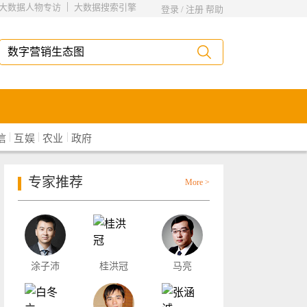
|
大数据人物专访
大数据搜索引擎
登录
/
注册
帮助
|
|
|
信
互娱
农业
政府
专家推荐
More >
涂子沛
桂洪冠
马亮