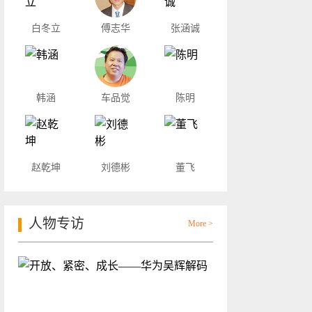
白冬立
傅志华
张涵诚
韩涵
车品觉
陈明
赵乾坤
刘德彬
董飞
人物专访
More >