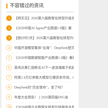
不容错过的资讯
1
【明天见】2026第六届数智化转型升级发展
2
《2026中国AI Agent产业图谱1.0版》重
3
【倒计时3天】2026第六届数智化转型升级
4
中国开源模型集体“出海”：DeepSeek登顶
5
《2026中国数据智能产业图谱1.0版》重磅
6
英伟达黄仁勋断言AI下一波浪潮属于机器人
7
阿里2.4万亿参数大模型引爆资本市场，Op
8
DeepSeek的“历史使命”，变了吗？
9
年度大会预告！ || 2026第四届DSG金
10
《2026中国企业数智化转型升级服务全景图