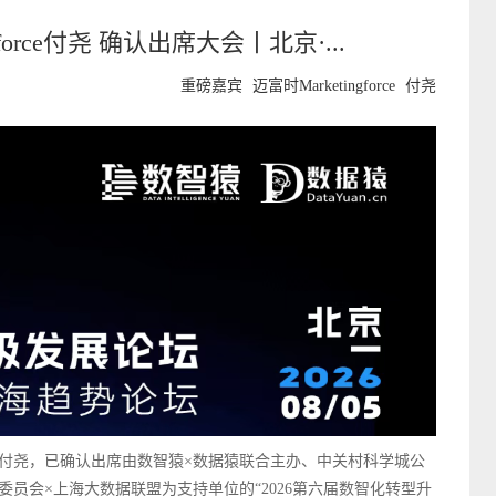
force付尧 确认出席大会丨北京·...
重磅嘉宾
迈富时Marketingforce
付尧
e副总裁 付尧，已确认出席由数智猿×数据猿联合主办、中关村科学城公
委员会×上海大数据联盟为支持单位的“2026第六届数智化转型升