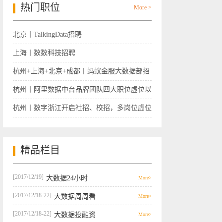
热门职位
More >
北京丨TalkingData招聘
上海丨数数科技招聘
杭州+上海+北京+成都丨蚂蚁金服大数据部招
聘
杭州丨阿里数据中台品牌团队四大职位虚位以
待
杭州丨数字浙江开启社招、校招，多岗位虚位
以待
精品栏目
[2017/12/19]
大数据24小时
More>
[2017/12/18-22]
大数据周周看
More>
[2017/12/18-22]
大数据投融资
More>