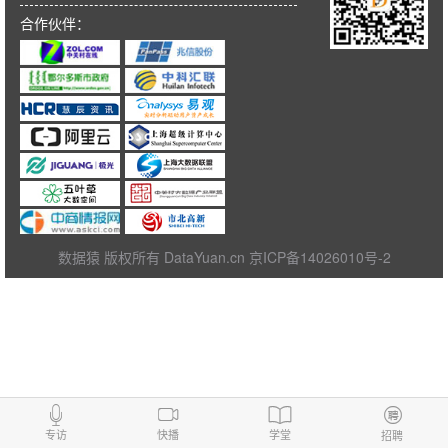
合作伙伴：
数据猿 版权所有 DataYuan.cn 京ICP备14026010号-2
专访
快播
学堂
招聘