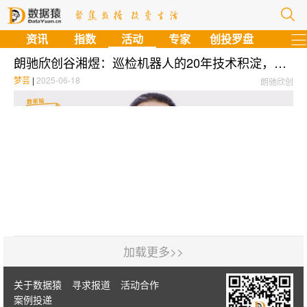
资讯
指数
活动
专家
创投罗盘
朗驰欣创谷湘煜：巡检机器人的20年技术积淀，如何从“笨拙”变得“智能”？ | 数据猿专访
梦芸
|
2025-06-18
朗驰欣创
加载更多>>
关于数据猿
寻求报道
活动合作
案例投递