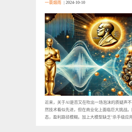
一蓑烟雨
|
2024-10-10
近来，关于AI是否又在吹出一场泡沫的质疑声
然技术看似先进，但在商业化上面临巨大挑战。
态，盈利路径模糊。加上大模型缺乏“杀手级应用