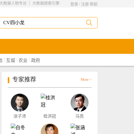
|
大数据人物专访
大数据搜索引擎
登录
/
注册
帮助
|
|
|
信
互娱
农业
政府
专家推荐
More >
涂子沛
桂洪冠
马亮