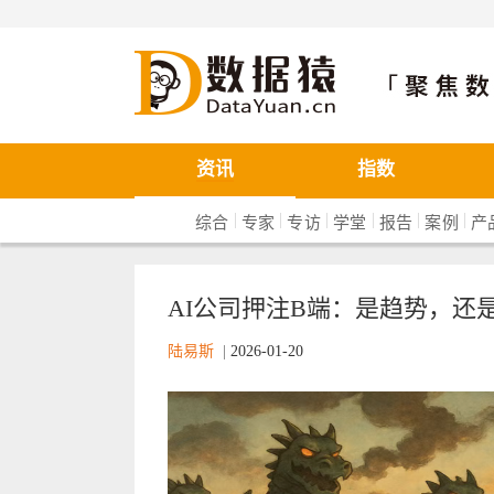
数据猿
资讯
指数
|
|
|
|
|
|
综合
专家
专访
学堂
报告
案例
产
AI公司押注B端：是趋势，还
陆易斯
|
2026-01-20