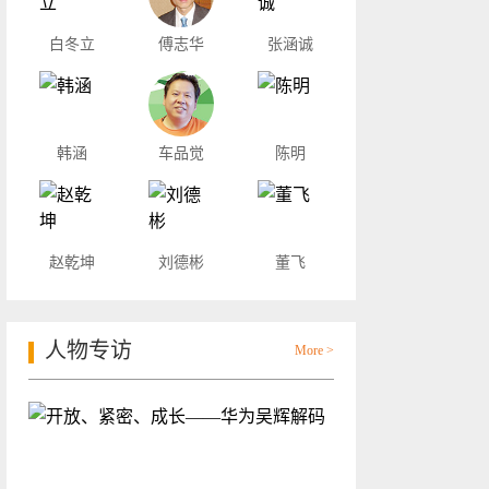
白冬立
傅志华
张涵诚
韩涵
车品觉
陈明
赵乾坤
刘德彬
董飞
人物专访
More >