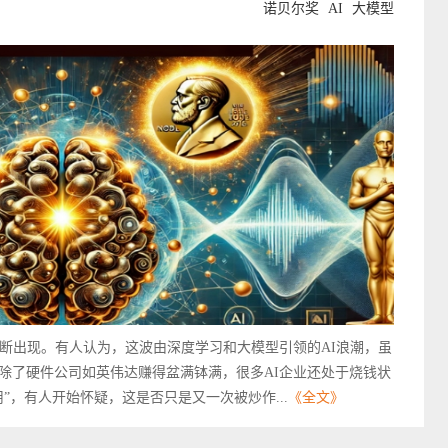
诺贝尔奖
AI
大模型
不断出现。有人认为，这波由深度学习和大模型引领的AI浪潮，虽
除了硬件公司如英伟达赚得盆满钵满，很多AI企业还处于烧钱状
”，有人开始怀疑，这是否只是又一次被炒作...
《全文》