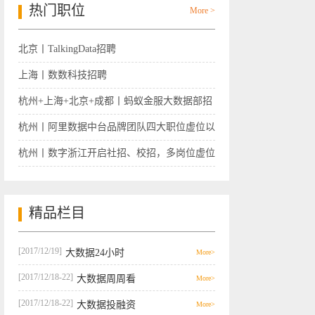
热门职位
More >
北京丨TalkingData招聘
上海丨数数科技招聘
杭州+上海+北京+成都丨蚂蚁金服大数据部招
聘
杭州丨阿里数据中台品牌团队四大职位虚位以
待
杭州丨数字浙江开启社招、校招，多岗位虚位
以待
精品栏目
[2017/12/19]
大数据24小时
More>
[2017/12/18-22]
大数据周周看
More>
[2017/12/18-22]
大数据投融资
More>